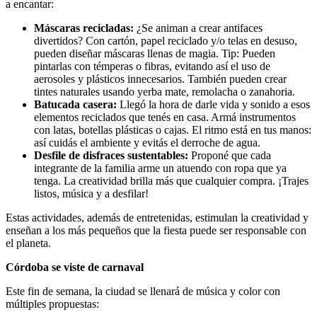
a encantar:
Máscaras recicladas:
¿Se animan a crear antifaces
divertidos? Con cartón, papel reciclado y/o telas en desuso,
pueden diseñar máscaras llenas de magia. Tip: Pueden
pintarlas con témperas o fibras, evitando así el uso de
aerosoles y plásticos innecesarios. También pueden crear
tintes naturales usando yerba mate, remolacha o zanahoria.
Batucada casera:
Llegó la hora de darle vida y sonido a esos
elementos reciclados que tenés en casa. Armá instrumentos
con latas, botellas plásticas o cajas. El ritmo está en tus manos:
así cuidás el ambiente y evitás el derroche de agua.
Desfile de disfraces sustentables:
Proponé que cada
integrante de la familia arme un atuendo con ropa que ya
tenga. La creatividad brilla más que cualquier compra. ¡Trajes
listos, música y a desfilar!
Estas actividades, además de entretenidas, estimulan la creatividad y
enseñan a los más pequeños que la fiesta puede ser responsable con
el planeta.
Córdoba se viste de carnaval
Este fin de semana, la ciudad se llenará de música y color con
múltiples propuestas: