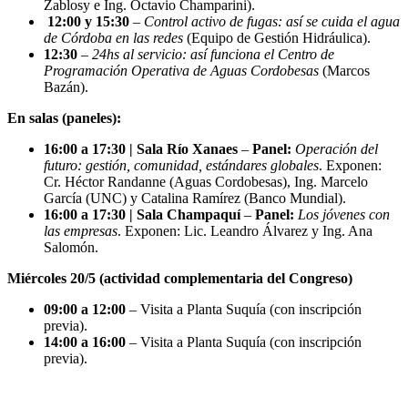
Zablosy e Ing. Octavio Champarini).
12:00 y 15:30
–
Control activo de fugas: así se cuida el agua
de Córdoba en las redes
(Equipo de Gestión Hidráulica).
12:30
–
24hs al servicio: así funciona el Centro de
Programación Operativa de Aguas Cordobesas
(Marcos
Bazán).
En salas (paneles):
16:00 a 17:30 | Sala Río Xanaes
–
Panel:
Operación del
futuro: gestión, comunidad, estándares globales
. Exponen:
Cr. Héctor Randanne (Aguas Cordobesas), Ing. Marcelo
García (UNC) y Catalina Ramírez (Banco Mundial).
16:00 a 17:30 | Sala Champaquí
–
Panel:
Los jóvenes con
las empresas
. Exponen: Lic. Leandro Álvarez y Ing. Ana
Salomón.
Miércoles 20/5 (actividad complementaria del Congreso)
09:00 a 12:00
– Visita a Planta Suquía (con inscripción
previa).
14:00 a 16:00
– Visita a Planta Suquía (con inscripción
previa).