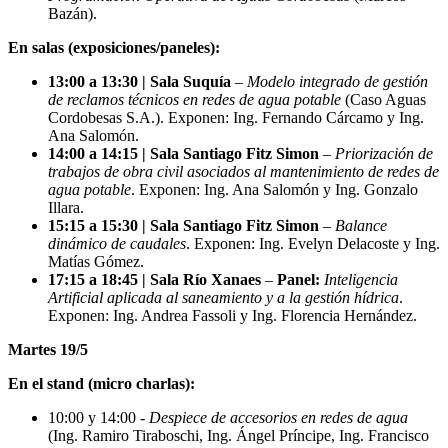
Bazán).
En salas (exposiciones/paneles):
13:00 a 13:30 | Sala Suquía
–
Modelo integrado de gestión
de reclamos técnicos en redes de agua potable
(Caso Aguas
Cordobesas S.A.). Exponen: Ing. Fernando Cárcamo y Ing.
Ana Salomón.
14:00 a 14:15 | Sala Santiago Fitz Simon
–
Priorización de
trabajos de obra civil asociados al mantenimiento de redes de
agua potable
. Exponen: Ing. Ana Salomón y Ing. Gonzalo
Illara.
15:15 a 15:30 | Sala Santiago Fitz Simon
–
Balance
dinámico de caudales
. Exponen: Ing. Evelyn Delacoste y Ing.
Matías Gómez.
17:15 a 18:45 | Sala Río Xanaes
–
Panel:
Inteligencia
Artificial aplicada al saneamiento y a la gestión hídrica
.
Exponen: Ing. Andrea Fassoli y Ing. Florencia Hernández.
Martes 19/5
En el stand (micro charlas):
10:00 y 14:00
- Despiece de accesorios en redes de agua
(Ing. Ramiro Tiraboschi, Ing. Ángel Príncipe, Ing. Francisco